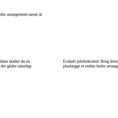
bedre arrangement næste år
sådan skaber du en
Evaluér julefrokosten: Brug årets e
der glider naturligt
planlægge et endnu bedre arrang