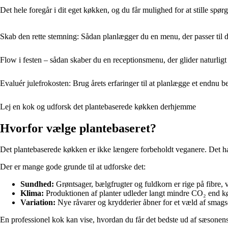
Det hele foregår i dit eget køkken, og du får mulighed for at stille spø
Skab den rette stemning: Sådan planlægger du en menu, der passer til 
Flow i festen – sådan skaber du en receptionsmenu, der glider naturligt
Evaluér julefrokosten: Brug årets erfaringer til at planlægge et endnu 
Lej en kok og udforsk det plantebaserede køkken derhjemme
Hvorfor vælge plantebaseret?
Det plantebaserede køkken er ikke længere forbeholdt veganere. Det h
Der er mange gode grunde til at udforske det:
Sundhed:
Grøntsager, bælgfrugter og fuldkorn er rige på fibre, 
Klima:
Produktionen af planter udleder langt mindre CO₂ end k
Variation:
Nye råvarer og krydderier åbner for et væld af smags
En professionel kok kan vise, hvordan du får det bedste ud af sæsonens