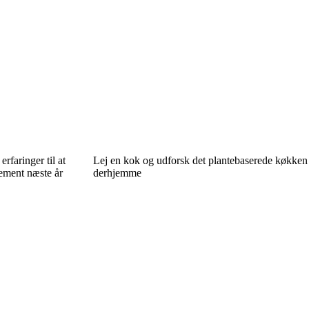
rfaringer til at
Lej en kok og udforsk det plantebaserede køkken
ement næste år
derhjemme