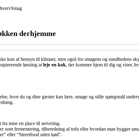
hverv
Smag
 køkken derhjemme
kke kun af hensyn til klimaet, men også for smagens og sundhedens skyld
nspirerende løsning at
leje en kok
, der kommer hjem til dig og viser, h
velse, hvor du og dine gæster kan lære, smage og stille spørgsmål unde
edning.
 fra mise en place til servering.
ker som fermentering, tilberedning af tofu eller hvordan man bygger umam
er” eller “Streetfood uden kød”.