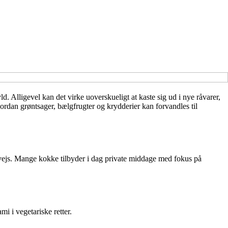
. Alligevel kan det virke uoverskueligt at kaste sig ud i nye råvarer,
vordan grøntsager, bælgfrugter og krydderier kan forvandles til
rvejs. Mange kokke tilbyder i dag private middage med fokus på
i i vegetariske retter.