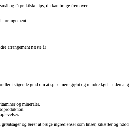
rgsmål og få praktiske tips, du kan bruge fremover.
dit arrangement
bedre arrangement næste år
andler i stigende grad om at spise mere grønt og mindre kød – uden a
vitaminer og mineraler.
ødproduktion.
oplevelser.
 grøntsager og lærer at bruge ingredienser som linser, kikærter og nødd