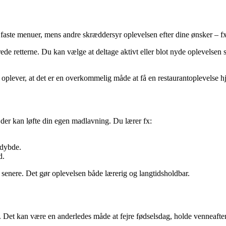
faste menuer, mens andre skræddersyr oplevelsen efter dine ønsker – fx a
de retterne. Du kan vælge at deltage aktivt eller blot nyde oplevelsen
plever, at det er en overkommelig måde at få en restaurantoplevelse h
r, der kan løfte din egen madlavning. Du lærer fx:
 dybde.
d.
 senere. Det gør oplevelsen både lærerig og langtidsholdbar.
d. Det kan være en anderledes måde at fejre fødselsdag, holde venneaft