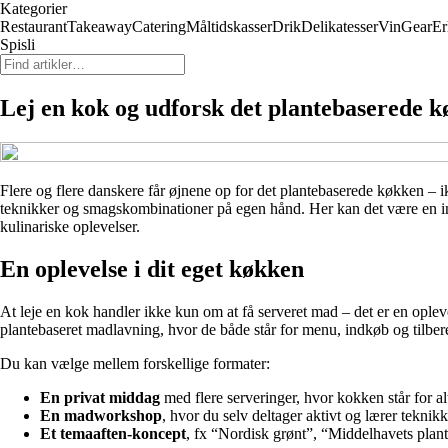
Kategorier
Restaurant
Takeaway
Catering
Måltidskasser
Drik
Delikatesser
Vin
Gear
Er
Spisli
Lej en kok og udforsk det plantebaserede
Flere og flere danskere får øjnene op for det plantebaserede køkken – i
teknikker og smagskombinationer på egen hånd. Her kan det være en i
kulinariske oplevelser.
En oplevelse i dit eget køkken
At leje en kok handler ikke kun om at få serveret mad – det er en ople
plantebaseret madlavning, hvor de både står for menu, indkøb og tilber
Du kan vælge mellem forskellige formater:
En privat middag
med flere serveringer, hvor kokken står for alt
En madworkshop
, hvor du selv deltager aktivt og lærer teknik
Et temaaften-koncept
, fx “Nordisk grønt”, “Middelhavets plant