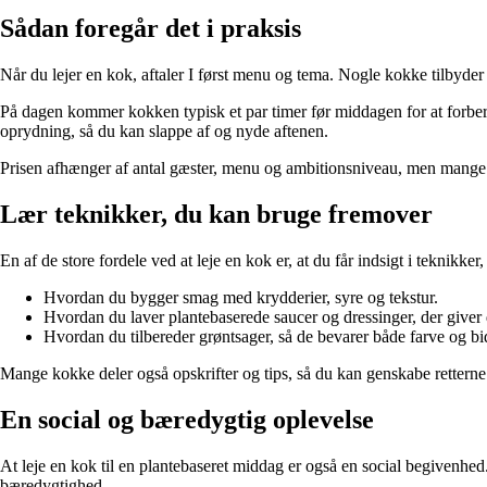
Sådan foregår det i praksis
Når du lejer en kok, aftaler I først menu og tema. Nogle kokke tilbyder 
På dagen kommer kokken typisk et par timer før middagen for at forbere
oprydning, så du kan slappe af og nyde aftenen.
Prisen afhænger af antal gæster, menu og ambitionsniveau, men mange o
Lær teknikker, du kan bruge fremover
En af de store fordele ved at leje en kok er, at du får indsigt i teknikke
Hvordan du bygger smag med krydderier, syre og tekstur.
Hvordan du laver plantebaserede saucer og dressinger, der giver
Hvordan du tilbereder grøntsager, så de bevarer både farve og bi
Mange kokke deler også opskrifter og tips, så du kan genskabe retterne
En social og bæredygtig oplevelse
At leje en kok til en plantebaseret middag er også en social begivenhe
bæredygtighed.