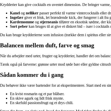
Krydderier kan give cocktails en uventet dimension. De bringer varme, 
Kanel
og
nelliker
passer perfekt til varme vintercocktails eller
Ingefær
giver et frisk, let brændende kick, der fungerer i alt fra 
Kardemomme
og
stjerneanis
tilfører en eksotisk sødme, der kl
Sort peber
kan bruges til at give et diskret bid – især i cocktails
Du kan bruge krydderierne som infusion (trække dem i spiritus eller sir
Balancen mellem duft, farve og smag
Når du arbejder med urter, frugter og krydderier, handler det om balance
Tænk også på farverne: grønne urter mod røde bær eller gyldne citrusf
Sådan kommer du i gang
Du behøver ikke være bartender for at eksperimentere. Start med en simp
En kvist rosmarin og et par blåbær.
En skive agurk og lidt frisk mynte.
En skefuld passionsfrugt og et drys chili.