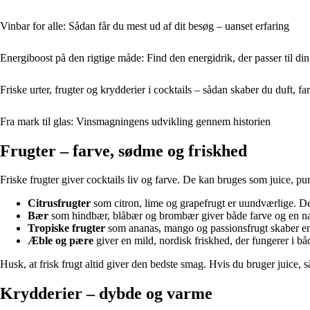
Vinbar for alle: Sådan får du mest ud af dit besøg – uanset erfaring
Energiboost på den rigtige måde: Find den energidrik, der passer til di
Friske urter, frugter og krydderier i cocktails – sådan skaber du duft, f
Fra mark til glas: Vinsmagningens udvikling gennem historien
Frugter – farve, sødme og friskhed
Friske frugter giver cocktails liv og farve. De kan bruges som juice, pur
Citrusfrugter
som citron, lime og grapefrugt er uundværlige. De 
Bær
som hindbær, blåbær og brombær giver både farve og en natu
Tropiske frugter
som ananas, mango og passionsfrugt skaber en 
Æble og pære
giver en mild, nordisk friskhed, der fungerer i b
Husk, at frisk frugt altid giver den bedste smag. Hvis du bruger juice, 
Krydderier – dybde og varme