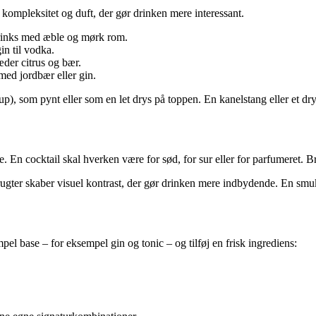
kompleksitet og duft, der gør drinken mere interessant.
 drinks med æble og mørk rom.
gin til vodka.
æder citrus og bær.
 med jordbær eller gin.
up), som pynt eller som en let drys på toppen. En kanelstang eller et d
. En cocktail skal hverken være for sød, for sur eller for parfumeret. B
rugter skaber visuel kontrast, der gør drinken mere indbydende. En sm
el base – for eksempel gin og tonic – og tilføj en frisk ingrediens: