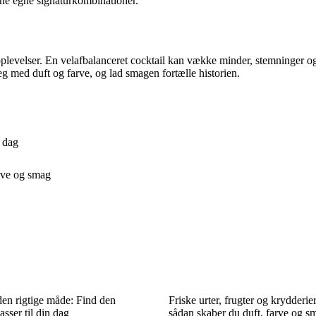
ine egne signaturkombinationer.
oplevelser. En velafbalanceret cocktail kan vække minder, stemninger og 
g med duft og farve, og lad smagen fortælle historien.
n dag
arve og smag
den rigtige måde: Find den
Friske urter, frugter og krydderier
asser til din dag
sådan skaber du duft, farve og s