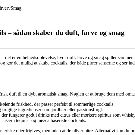
hverv
Smag
ils – sådan skaber du duft, farve og smag
det er en helhedsoplevelse, hvor duft, farve og smag spiller sammen. Fri
og gør det muligt at skabe cocktails, der både pirrer sanserne og ser in
t, frisk duft til en dyb, aromatisk smag. Nøglen er at bruge dem med omt
kølende friskhed, der passer perfekt til sommerlige cocktails.
g frugtige ingredienser som jordbær eller passionsfrugt.
der fungerer godt i drinks med citrus eller mørkere spiritus som whisk
– især i tequila- og mezcalbaserede cocktails.
 æteriske olier frigives, men uden at de bliver bitre. Alternativt kan du 