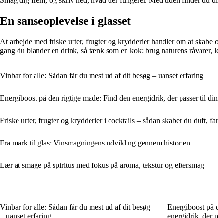
Smag dig frem, og skriv ned, hvad der fungerer. Med tiden finder du d
En sanseoplevelse i glasset
At arbejde med friske urter, frugter og krydderier handler om at skabe 
gang du blander en drink, så tænk som en kok: brug naturens råvarer, le
Vinbar for alle: Sådan får du mest ud af dit besøg – uanset erfaring
Energiboost på den rigtige måde: Find den energidrik, der passer til di
Friske urter, frugter og krydderier i cocktails – sådan skaber du duft, f
Fra mark til glas: Vinsmagningens udvikling gennem historien
Lær at smage på spiritus med fokus på aroma, tekstur og eftersmag
Vinbar for alle: Sådan får du mest ud af dit besøg
Energiboost på 
– uanset erfaring
energidrik, der p