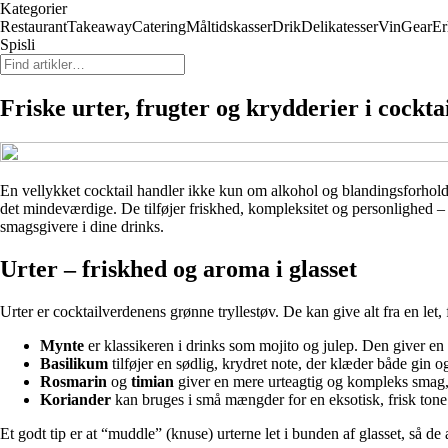
Kategorier
Restaurant
Takeaway
Catering
Måltidskasser
Drik
Delikatesser
Vin
Gear
Er
Spisli
Friske urter, frugter og krydderier i cockta
En vellykket cocktail handler ikke kun om alkohol og blandingsforhold – 
det mindeværdige. De tilføjer friskhed, kompleksitet og personlighed – 
smagsgivere i dine drinks.
Urter – friskhed og aroma i glasset
Urter er cocktailverdenens grønne tryllestøv. De kan give alt fra en le
Mynte
er klassikeren i drinks som mojito og julep. Den giver en 
Basilikum
tilføjer en sødlig, krydret note, der klæder både gin o
Rosmarin
og
timian
giver en mere urteagtig og kompleks smag, 
Koriander
kan bruges i små mængder for en eksotisk, frisk tone 
Et godt tip er at “muddle” (knuse) urterne let i bunden af glasset, så de