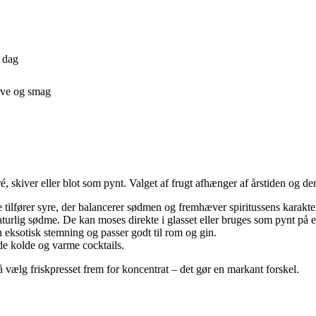
n dag
arve og smag
é, skiver eller blot som pynt. Valget af frugt afhænger af årstiden og de
tilfører syre, der balancerer sødmen og fremhæver spiritussens karakte
rlig sødme. De kan moses direkte i glasset eller bruges som pynt på e
eksotisk stemning og passer godt til rom og gin.
åde kolde og varme cocktails.
så vælg friskpresset frem for koncentrat – det gør en markant forskel.