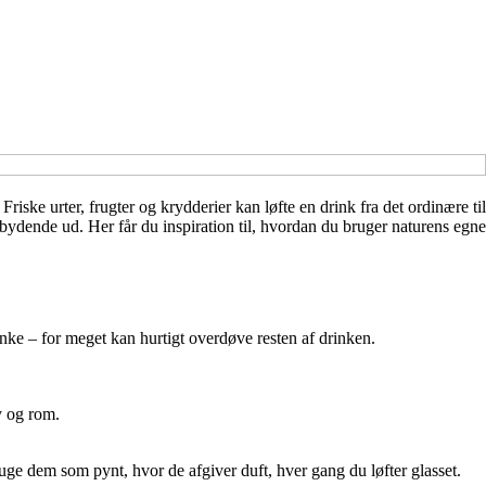
ske urter, frugter og krydderier kan løfte en drink fra det ordinære til
dbydende ud. Her får du inspiration til, hvordan du bruger naturens egne
anke – for meget kan hurtigt overdøve resten af drinken.
y og rom.
bruge dem som pynt, hvor de afgiver duft, hver gang du løfter glasset.